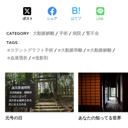
LINE
ポスト
シェア
はてブ
CATEGORY :
大動脈解離
手術
病院
腎不全
TAGS :
ステントグラフト手術
大動脈乖離
大動脈解離
血液透析
造影剤
元号の日
あなたの知ってる世界