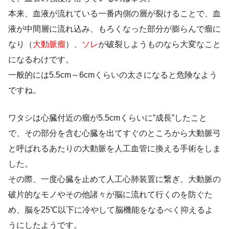
本来、血液が流れている一番内側の層が裂けることで、血
液が中間層に流れ込み、もろくなった部分が膨らんで瘤に
なり（
大動脈瘤
）、
ソレ
が破裂しようものなら大変なこと
になるわけです。
一般的には5.5cm～6cmくらいの太さになると危険なよう
ですね。
ワタシは心臓付近の瘤が5.5cmくらいに‟成長”したこと
で、その部分を含む心臓を出てすぐのところから大動脈弓
と呼ばれるあたりの大動脈を人工血管に換える手術をしま
した。
その際、一度心臓を止めて人工心肺装置に繋ぎ、大動脈の
破片的なモノやその他諸々が脳に流れて行くのを防ぐた
め、脳を25℃以下に冷やして脳機能をなるべく抑えるよ
うにしたようです。