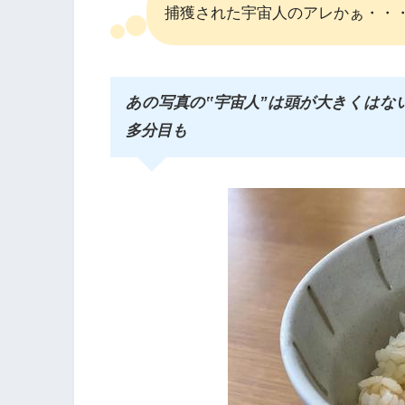
捕獲された宇宙人のアレかぁ・・
あの写真の‟宇宙人”は頭が大きくはな
多分目も