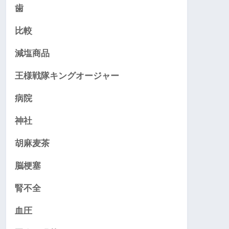
歯
比較
減塩商品
王様戦隊キングオージャー
病院
神社
胡麻麦茶
脳梗塞
腎不全
血圧