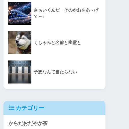
さぁいくんだ そのかおをあ～げ
て～♪
くしゃみと名前と幽霊と
予想なんて当たらない
カテゴリー
からだおだやか茶