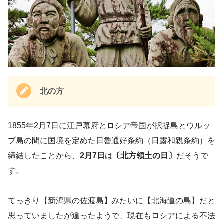
北の方
1855年2月7日に江戸幕府とロシア帝国が択捉島とウルッ
プ島の間に国境を定めた日魯通好条約（日露和親条約）を
締結したことから、
2月7日
は
〔北方領土の日〕
だそうで
す。
てっきり【新潟県の佐渡島】みたいに【北海道の島】だと
思っていましたが違ったようで、現在もロシアによる不法