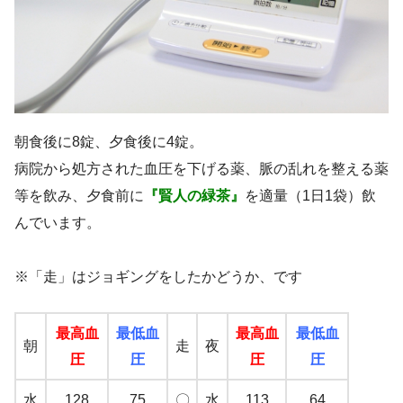
朝食後に8錠、夕食後に4錠。
病院から処方された血圧を下げる薬、脈の乱れを整える薬
等を飲み、夕食前に
『賢人の緑茶』
を適量（1日1袋）飲
んでいます。
※「走」はジョギングをしたかどうか、です
最高血
最低血
最高血
最低血
朝
走
夜
圧
圧
圧
圧
水
128
75
〇
水
113
64