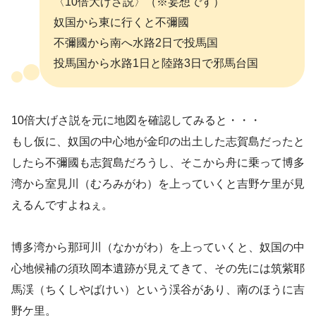
〈10倍大げさ説〉（※妄想です）
奴国から東に行くと不彌國
不彌國から南へ水路2日で投馬国
投馬国から水路1日と陸路3日で邪馬台国
10倍大げさ説を元に地図を確認してみると・・・
もし仮に、奴国の中心地が金印の出土した志賀島だったと
したら不彌國も志賀島だろうし、そこから舟に乗って博多
湾から室見川（むろみがわ）を上っていくと吉野ケ里が見
えるんですよねぇ。
博多湾から那珂川（なかがわ）を上っていくと、奴国の中
心地候補の須玖岡本遺跡が見えてきて、その先には筑紫耶
馬渓（ちくしやばけい）という渓谷があり、南のほうに吉
野ケ里。