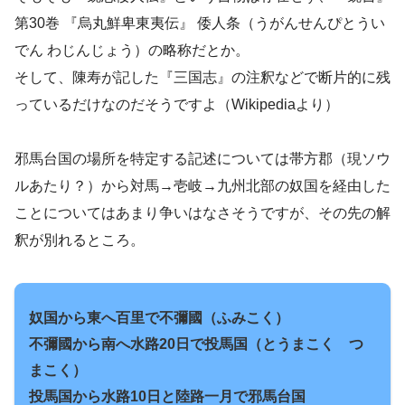
第30巻 『烏丸鮮卑東夷伝』 倭人条（うがんせんぴとうい
でん わじんじょう）の略称だとか。
そして、陳寿が記した『三国志』の注釈などで断片的に残
っているだけなのだそうですよ（Wikipediaより）
邪馬台国の場所を特定する記述については帯方郡（現ソウ
ルあたり？）から対馬→壱岐→九州北部の奴国を経由した
ことについてはあまり争いはなさそうですが、その先の解
釈が別れるところ。
奴国から東へ百里で不彌國（ふみこく）
不彌國から南へ水路20日で投馬国（とうまこく つ
まこく）
投馬国から水路10日と陸路一月で邪馬台国