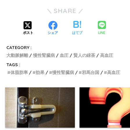
SHARE
LINE
ポスト
シェア
はてブ
CATEGORY :
大動脈解離
慢性腎臓病
血圧
賢人の緑茶
高血圧
TAGS :
体脂肪率
効果
慢性腎臓病
邪馬台国
高血圧