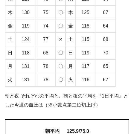
木
130
75
〇
木
125
67
金
119
74
〇
金
118
64
土
124
77
✕
土
115
68
日
118
68
〇
日
119
70
月
131
78
〇
月
117
65
火
131
78
〇
火
116
67
朝と夜 それぞれの平均と、朝と夜の平均を『1日平均』と
した今週の血圧は（※小数点第二位切上げ）
朝平均 125.9/75.0