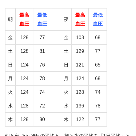
最高
最低
最高
最低
朝
夜
血圧
血圧
血圧
血圧
金
128
77
金
108
68
土
128
81
土
129
77
日
124
76
日
121
65
月
124
78
月
124
68
火
124
74
火
128
74
水
128
72
水
136
78
木
128
80
木
122
77
朝と夜 それぞれの平均と、朝と夜の平均を『1日平均』と