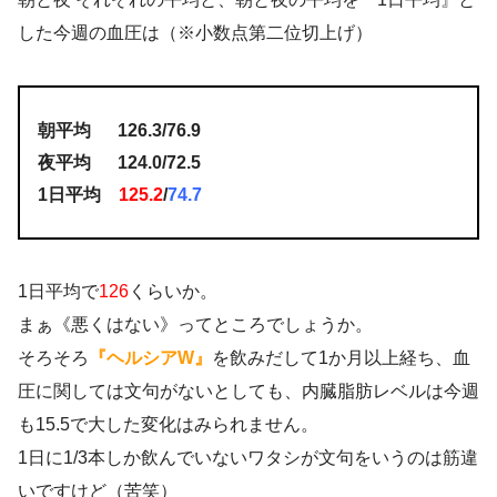
した今週の血圧は（※小数点第二位切上げ）
朝平均 126.3/76.9
夜平均 124.0/72.5
1日平均
125.2
/
74.7
1日平均で
126
くらいか。
まぁ《悪くはない》ってところでしょうか。
そろそろ
『ヘルシアW』
を飲みだして1か月以上経ち、血
圧に関しては文句がないとしても、内臓脂肪レベルは今週
も15.5で大した変化はみられません。
1日に1/3本しか飲んでいないワタシが文句をいうのは筋違
いですけど（苦笑）