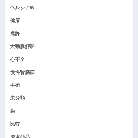
ヘルシアW
健康
免許
大動脈解離
心不全
慢性腎臓病
手術
未分類
歯
比較
減塩商品