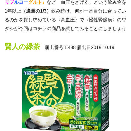
リプ
ルヨー
グルト』
など「血圧をさげる」という飲み物を
1年以上
（適量の1/3）
飲み続け、何が一番自分に合ってい
るのかを探し求めている〈高血圧〉で〈慢性腎臓病〉のワ
タシが今回はコチラの商品を試してみることにしましょう
賢人の緑茶
届出番号:E488 届出日2019.10.19