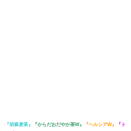
『胡麻麦茶』
『からだおだやか茶W』
『ヘルシアW』
『ト