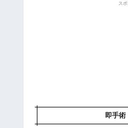
スポ
即手術