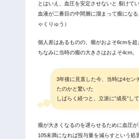
とはいえ、血圧を安定させないと 裂けて
血液が二番目の中間層に溜まって瘤になる
ゃくりゅう）
個人差はあるものの、瘤がおよそ6cmを
ちなみに当時の瘤の大きさはおよそ4cm。
3年後に見直した今、当時は4セン
たのかと驚いた
しばらく経つと、立派に‟成長”し
瘤が大きくなるのを遅らせるために血圧が
105未満になれば投与量を減らすという処