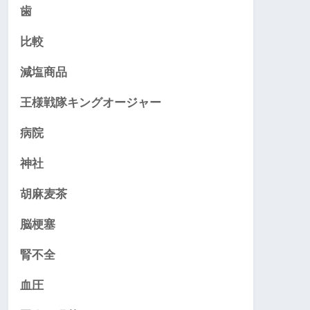
歯
比較
減塩商品
王様戦隊キングオージャー
病院
神社
胡麻麦茶
脳梗塞
腎不全
血圧