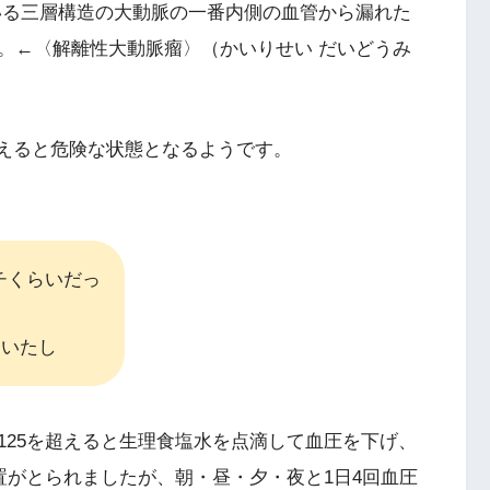
いる三層構造の大動脈の一番内側の血管から漏れた
。←〈解離性大動脈瘤〉（かいりせい だいどうみ
超えると危険な状態となるようです。
チくらいだっ
ていたし
125を超えると生理食塩水を点滴して血圧を下げ、
置がとられましたが、朝・昼・夕・夜と1日4回血圧