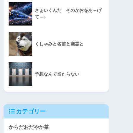
さぁいくんだ そのかおをあ～げ
て～♪
くしゃみと名前と幽霊と
予想なんて当たらない
カテゴリー
からだおだやか茶