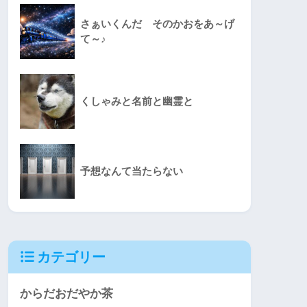
さぁいくんだ そのかおをあ～げ
て～♪
くしゃみと名前と幽霊と
予想なんて当たらない
カテゴリー
からだおだやか茶