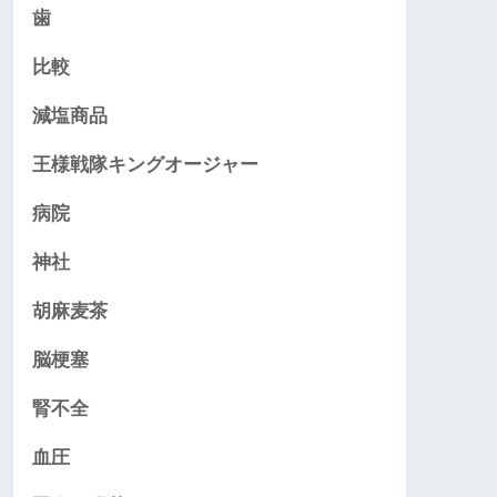
歯
比較
減塩商品
王様戦隊キングオージャー
病院
神社
胡麻麦茶
脳梗塞
腎不全
血圧